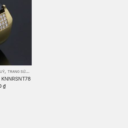
,
QUÝ
TRANG SỨC KIM CƯƠNG
E KNNRSNT78
0
₫