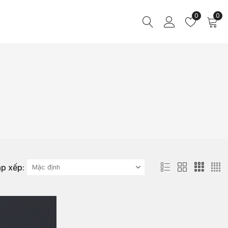
0
0
p xếp: