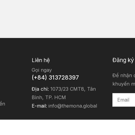
Đăng ký
Liên hệ
Gọi ngay
Để nhận đ
(+84) 313728397
khuyến m
Địa chỉ:
1073/23 CMT8, Tân
Bình, TP. HCM
ển
E-mail:
info@themona.global