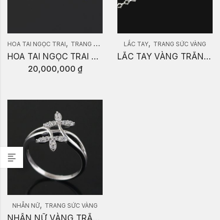
,
,
,
HOA TAI NGỌC TRAI
TRANG SỨC NGỌC TRAI
LẮC TAY
TRANG SỨC VÀNG
TRANG SỨC VÀNG
HOA TAI NGỌC TRAI B353.19
LẮC TAY VÀNG TRẮNG LNTW7.3.136
20,000,000
₫
,
NHẪN NỮ
TRANG SỨC VÀNG
NHẪN NỮ VÀNG TRẮNG NNTW7.3.1164