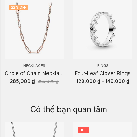
22
% OFF
NECKLACES
RINGS
Circle of Chain Necklace
Four-Leaf Clover Rings
285,000
₫
129,000
₫
–
149,000
₫
365,000
₫
Có thể bạn quan tâm
HOT