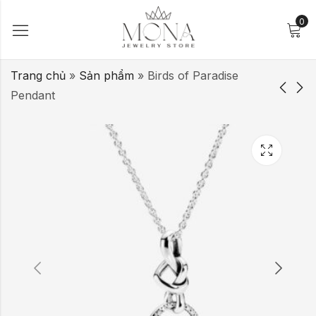
0
Trang chủ
»
Sản phẩm
»
Birds of Paradise
Pendant
Kalvesna Diamond
Blue Stripes &
Twig Ring
Stone Earrings
39,000
249,000
₫
–
59,000
₫
₫